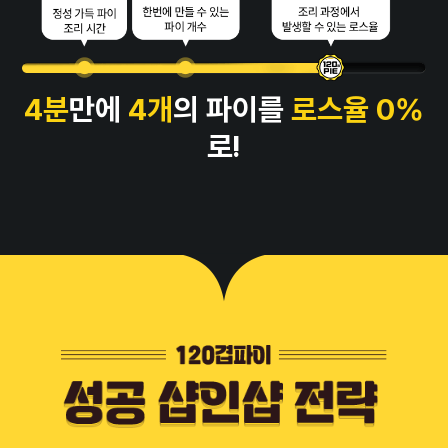
4분
만에
4개
의 파이를
로스율 0%
로!