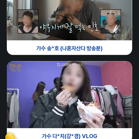
가수 송*호 (나혼자산다 방송분)
가수 다*치(강*경) VLOG