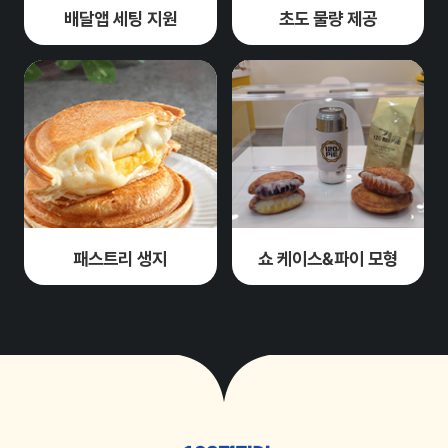
배달앱 세팅 지원
초도 물량 제공
패스트리 생지
쇼 케이스&파이 모형