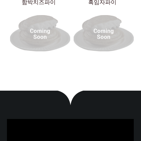
함박치즈파이
흑임자파이