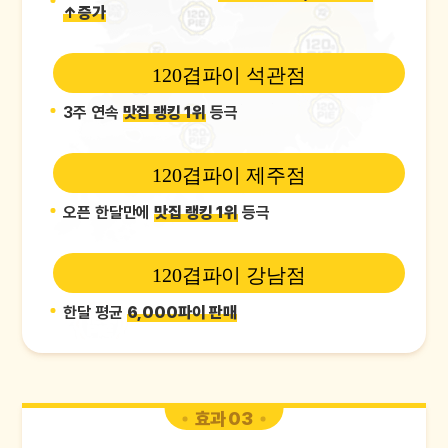
↑증가
120겹파이 석관점
3주 연속
맛집 랭킹 1위
등극
120겹파이 제주점
오픈 한달만에
맛집 랭킹 1위
등극
120겹파이 강남점
한달 평균
6,000파이 판매
효과 03