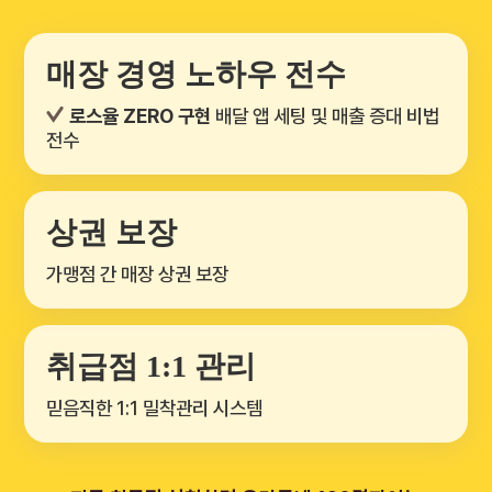
매장 경영 노하우
전수
로스율 ZERO 구현
배달 앱 세팅 및
매출 증대 비법
전수
상권 보장
가맹점 간 매장
상권 보장
취급점
1:1 관리
믿음직한
1:1 밀착관리 시스템